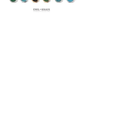
EMIL KRAUS
JEWELLERY
Die Marke Emil Kraus steht für
Schmuckstücke im Premiumsegment. Wir
legen größten Wert auf höchste Qualität
und meisterliche Ausführung – Made in
Germany.
E-Mail:
info@kraus-jewellery.com
Tel.:
+49 (0) 7044 916 240
Emil Kraus GmbH
Rotweg 19
71297 Mönsheim
Germany