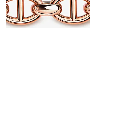
Allegra 300 Armband
Previous
Next
EMIL KRAUS
JEWELLERY
Die Marke Emil Kraus steht für
Schmuckstücke im Premiumsegment. Wir