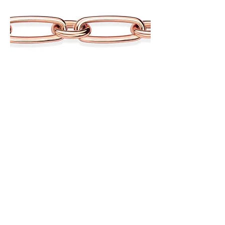
Anker-Figaro 200 1/1 Armband
Previous
Next
EMIL KRAUS
JEWELLERY