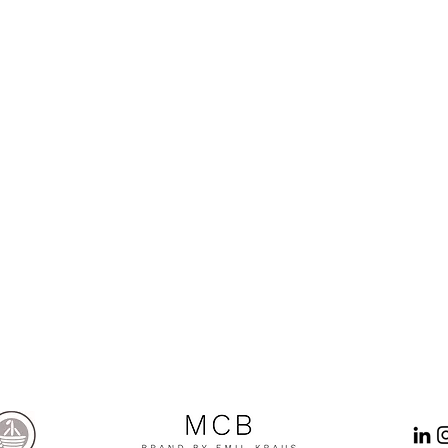
EMIL KRAUS JEWELLERY
chmuckstücke im
Tel
en Wert auf höchste
Em
rung – Made in
Em
Ro
71
Ge
ms and Conditions