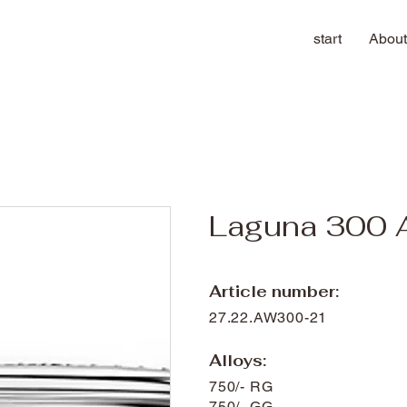
start
About
Laguna 300 
Article number:
27.22.AW300-21
Alloys:
750/- RG
750/- GG